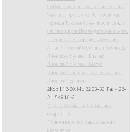
Собора
Священномученик Николай
Удинцев, пресвитер
Исповедница
Ираида Тихова
Мученик Александр
Фригиец, врач
Праведная Анна, мать
Пресвятой Богородицы
Мученик
Аттал Лионский
Мученица Библиада
Лионская
Мученик Епагаф
Лионский
Мученик Матур
Лионский
Священномученик Санкт
Лионский, диакон
2Кор.1:12-20, Мф.22:23–33, Гал.4:22–
31, Лк.8:16–21
Мысли Феофана Затворника
подробнее
Полная версия православного
календаря