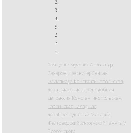
Священномученик Александр
Сахаров, пресвитер
Святая
Олимпиада Константинопольская,
дева, диакониса
Преподобная
Евпраксия Константинопольская,
Тавеннская, Младшая,
дева
Преподобный Макарий
Желтоводский, Унженский
Память V
Вселенского