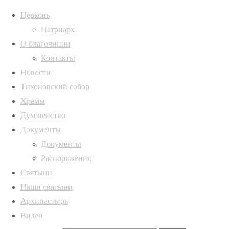
Церковь
Патриарх
О благочинии
Архивы
Главная
Контакты
страница
IMG_20260706_081
Архивы
Новости
Новости
Тихоновский собор
Божественная
Храмы
ИНФОРМАЦИЯ
Полная ширина
литургия в
Духовенство
580 × 434
Казанском
Русская
Документы
пикселей
храме с.
Православная
Документы
Божественная
Коротояк
Церковь,
Распоряжения
литургия в
(Покровка)
Воронежская
Святыни
Казанском
IMG_20260706_081814_419
Наши святыни
храме с.
Архипастырь
Коротояк
Видео
(Покровка)