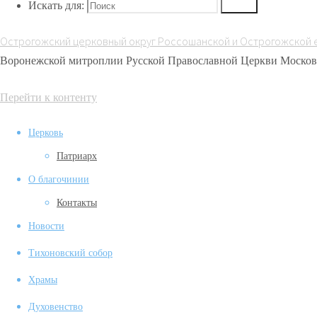
Искать для:
Поиск
Острогожский церковный округ Россошанской и Острогожской 
Воронежской митроплии Русской Православной Церкви Москов
Перейти к контенту
Церковь
Патриарх
О благочинии
Контакты
Новости
Тихоновский собор
Храмы
Духовенство