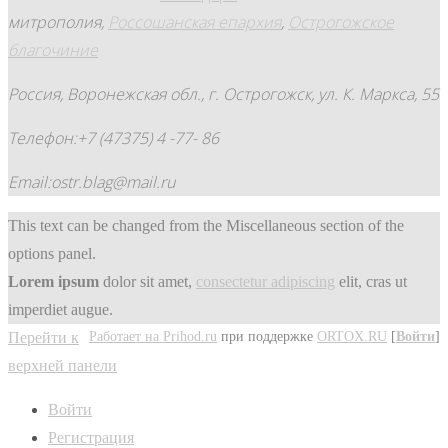
митрополия,
Россошанская епархия
,
Острогожское
благочиние
Россия, Воронежская обл., г. Острогожск, ул. К. Маркса, 55
Телефон:+7 (47375) 4 -77- 86
Email:ostr.blag@mail.ru
This text can be changed from the Miscellaneous section of the
options panel.
Lorem ipsum
dolor sit amet,
consectetur adipiscing
elit, cras ut
imperdiet augue.
Работает на Prihod.ru
при поддержке
ORTOX.RU
[
Войти
]
Перейти к
верхней панели
Войти
Регистрация