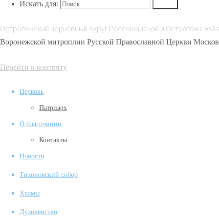
Искать для:
Поиск
Острогожский церковный округ Россошанской и Острогожской 
Воронежской митроплии Русской Православной Церкви Москов
Перейти к контенту
Церковь
Патриарх
О благочинии
Контакты
Новости
Тихоновский собор
Храмы
Духовенство