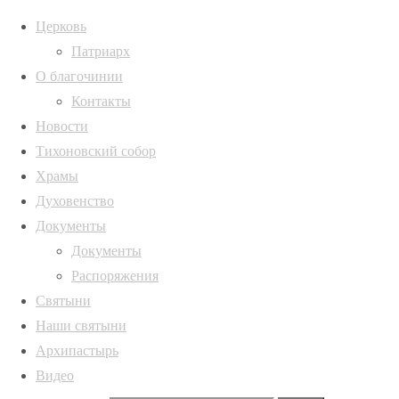
Церковь
Патриарх
О благочинии
Главная страница
Новости
Епископ Россошанск
Контакты
Россошанской епархии
f6qrt2aqxemz0us61ofpt1r
Новости
Тихоновский собор
f6qrt2aqxemz0us61of
Храмы
Духовенство
Полная ширина
1047 × 698
пикселей
Епископ Ро
Документы
активом Россошанской епархии
Документы
Распоряжения
Святыни
Наши святыни
Архипастырь
Видео