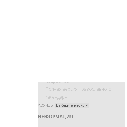
Могилевский
Священномученик
Алфей Корбанский,
диакон
Преподобный Боголеп
Черноярский
Мученик
Капитон
Мученик Феофил
Закинфский
Лк.21:12–19, 2Кор.1:1-7, Мф.21:43–46,
Рим.8:28–39, Ин.15:17–16:2, 2Кор.6:1-
10, Лк.7:36–50
Мысли Феофана Затворника
подробнее
Полная версия православного
календаря
Архивы
ИНФОРМАЦИЯ