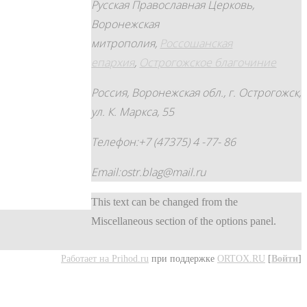
Русская Православная Церковь,
Воронежская
митрополия,
Россошанская
епархия
,
Острогожское благочиние
Россия, Воронежская обл., г. Острогожск,
ул. К. Маркса, 55
Телефон:+7 (47375) 4 -77- 86
Email:ostr.blag@mail.ru
This text can be changed from the
Miscellaneous section of the options panel.
Работает на Prihod.ru
при поддержке
ORTOX.RU
[
Войти
]