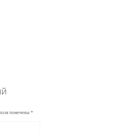
ий
поля помечены
*