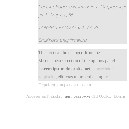
Россия, Воронежская обл., г. Острогожск,
ул. К. Маркса, 55
Телефон:+7 (47375) 4 -77- 86
Email:ostr.blag@mail.ru
This text can be changed from the
Miscellaneous section of the options panel.
Lorem ipsum
dolor sit amet,
consectetur
adipiscing
elit, cras ut imperdiet augue.
Перейти к верхней панели
Работает на Prihod.ru
при поддержке
ORTOX.RU
[
Войти
]