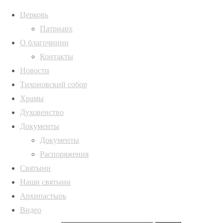
Церковь
Патриарх
О благочинии
Главная страница
Новости
Епископ Россошанск
Контакты
Россошанской епархии
iulxds389uussa170e24hstv
Новости
Тихоновский собор
iulxds389uussa170e24
Храмы
Духовенство
Полная ширина
1047 × 698
пикселей
Епископ Ро
Документы
активом Россошанской епархии
Документы
Распоряжения
Святыни
Наши святыни
Архипастырь
Видео