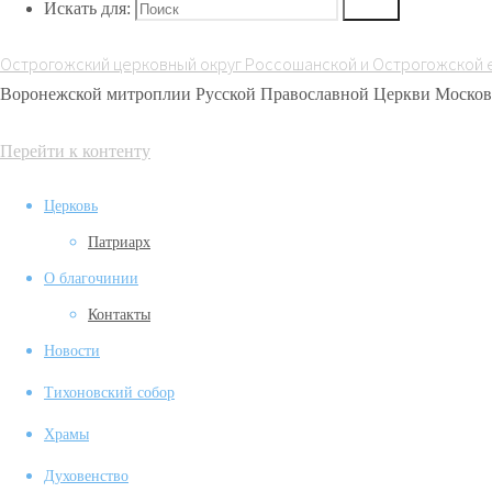
Искать для:
Поиск
Острогожский церковный округ Россошанской и Острогожской 
Воронежской митроплии Русской Православной Церкви Москов
Перейти к контенту
Церковь
Патриарх
О благочинии
Контакты
Новости
Тихоновский собор
Храмы
Духовенство