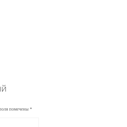
ий
поля помечены
*