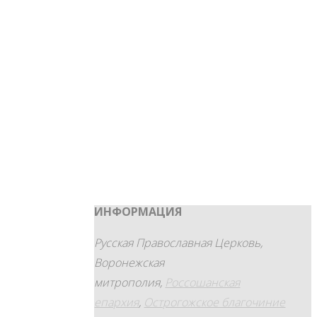
Ореозила
Феодосий Кавказский,
иеросхимонах
Преподобный
Исаакий Святогорский
Гал.5:22-6:2, Лк.6:17–23, Рим.15:30–33,
Мф.17:24–18:4
Мысли Феофана Затворника
подробнее
Полная версия православного
календаря
Архивы
ИНФОРМАЦИЯ
Русская Православная Церковь,
Воронежская
митрополия,
Россошанская
епархия
,
Острогожское благочиние