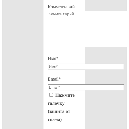
Комментарий
Имя
*
Email
*
Нажмите
галочку
(защита от
спама)