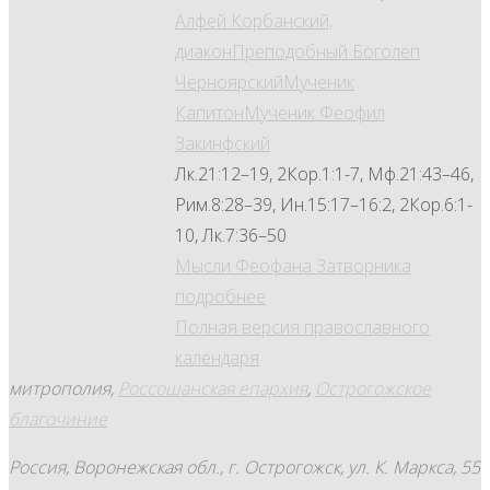
Алфей Корбанский,
диакон
Преподобный Боголеп
Черноярский
Мученик
Капитон
Мученик Феофил
Закинфский
Лк.21:12–19, 2Кор.1:1-7, Мф.21:43–46,
Рим.8:28–39, Ин.15:17–16:2, 2Кор.6:1-
10, Лк.7:36–50
Мысли Феофана Затворника
подробнее
Полная версия православного
календаря
митрополия,
Россошанская епархия
,
Острогожское
благочиние
Россия, Воронежская обл., г. Острогожск, ул. К. Маркса, 55