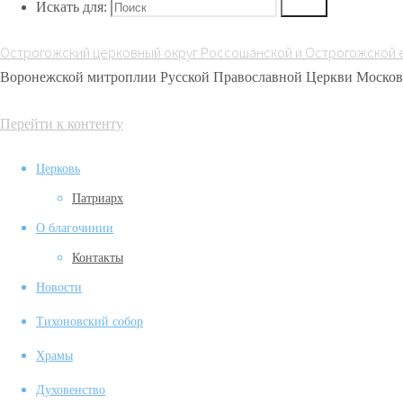
Искать для:
Поиск
активом
Россошанской
Острогожский церковный округ Россошанской и Острогожской 
епархии
Воронежской митроплии Русской Православной Церкви Москов
Перейти к контенту
Церковь
Патриарх
О благочинии
Контакты
Новости
Тихоновский собор
Храмы
Духовенство