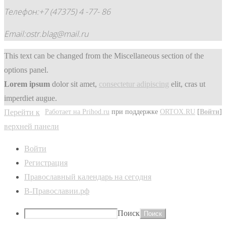
Телефон:+7 (47375) 4 -77- 86
Email:ostr.blag@mail.ru
This text can be changed from the Miscellaneous section of the
options panel.
Lorem ipsum
dolor sit amet,
consectetur adipiscing
elit, cras ut
imperdiet augue.
Работает на Prihod.ru
при поддержке
ORTOX.RU
[
Войти
]
Перейти к
верхней панели
Войти
Регистрация
Православный календарь на сегодня
В-Православии.рф
Поиск