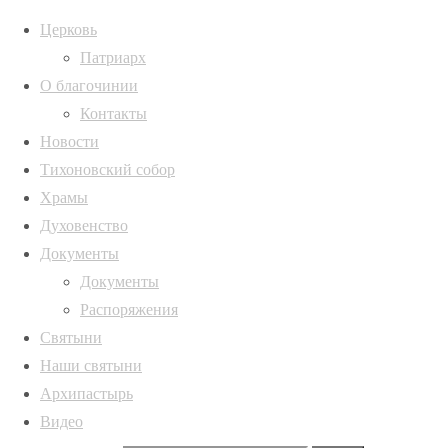
Церковь
Патриарх
О благочинии
Архивы
Главная
Контакты
страница
kmus9jdoj2wqa7to
Архивы
Новости
Новости
Тихоновский собор
Епископ
Храмы
ИНФОРМАЦИЯ
Полная ширина
Россошанский и
Духовенство
1047 × 698
Острогожский
Русская
Документы
пикселей
Дионисий
Православная
Документы
Епископ
встретился с
Церковь,
Распоряжения
Россошанский и
молодежным
Воронежская
Святыни
Острогожский
активом
Наши святыни
Дионисий
Россошанской
Архипастырь
встретился с
епархии
Видео
молодежным
kmus9jdoj2wqa7toxr723rd79372rrus