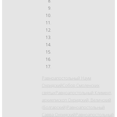
Равноапостольный Наум
Охридский
Собор Смоленских
святых
Равноапостольный Климент,
архиепископ Охридский, Величский
(Болгарский)
Равноапостольный
Савва Охридский
Равноапостольный