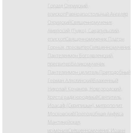
Горазд Охридский,
епископ
Равноапостольный Ангеляр
Охридский
Священномученик
Амвросий (Гудко), Сарапульский,
епископ
Священномученик Платон
Горных, пресвитер
Священномученик
Пантелеимон Богоявленский,
пресвитер
Великомученик
Пантелеимон целитель
Преподобный
Герман Аляскинский
Блаженный
Николай Кочанов, Новгородский,
Христа ради юродивый
Святитель
Иоасаф (Скрипицын), митрополит
Московский
Преподобная Анфиса
Мантинейская,
игумения
Священномученик Иоанн