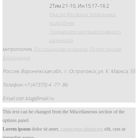
2Тим.2:1-10, Ин.15:17–16:2
Мысли Феофана Затворника
подробнее
Полная версия православного
календаря
митрополия,
Россошанская епархия
,
Острогожское
благочиние
Россия, Воронежская обл., г. Острогожск, ул. К. Маркса, 55
Телефон:+7 (47375) 4 -77- 86
Email:ostr.blag@mail.ru
This text can be changed from the Miscellaneous section of the
options panel.
Lorem ipsum
dolor sit amet,
consectetur adipiscing
elit, cras ut
imperdiet augue.