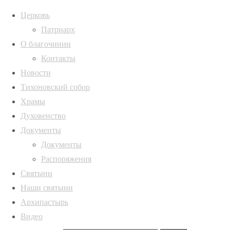
Церковь
Патриарх
О благочинии
Архивы
Главная
Контакты
страница
lfg2nk6thvu916tmd
Архивы
Новости
Новости
Тихоновский собор
Епископ
Храмы
ИНФОРМАЦИЯ
Полная ширина
Россошанский и
Духовенство
1047 × 698
Острогожский
Русская
Документы
пикселей
Дионисий
Православная
Документы
Епископ
встретился с
Церковь,
Распоряжения
Россошанский и
молодежным
Воронежская
Святыни
Острогожский
активом
Наши святыни
Дионисий
Россошанской
Архипастырь
встретился с
епархии
Видео
молодежным
lfg2nk6thvu916tmd3tiy2k9vhhpeavb