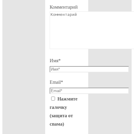
Комментарий
Имя
*
Email
*
Нажмите
галочку
(защита от
спама)