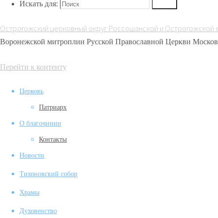
Искать для:
Поиск
активом
Россошанской
Острогожский церковный округ Россошанской и Острогожской 
епархии
Воронежской митроплии Русской Православной Церкви Москов
Перейти к контенту
Церковь
Патриарх
О благочинии
Контакты
Новости
Тихоновский собор
Храмы
Духовенство