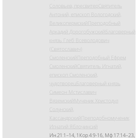
Соловьев, пресвитер
Святитель
Антоний, епископ Вологодский,
Великопермский
Преподобный
Аркадий Дорогобужский
Благоверный
князь Глеб Всеволодович
(Святославич)
Смоленский
Преподобный Ефрем
Смоленский
Святитель Игнатий,
епископ Смоленский,
чудотворец
Благоверный князь
Симеон Мстиславич
Вяземский
Мученик Христодул
Солунский,
Кассандрский
Преподобномученик
Игнатий Яблочинсий
Ин.21:1–14, 1Кор.4:9-16, Мф.17:14–23,