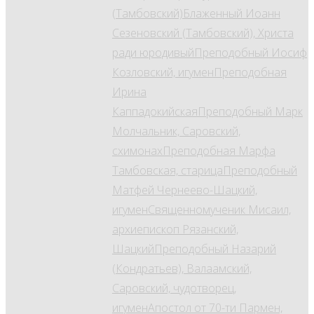
(Тамбовский)
Блаженный Иоанн
Сезеновский (Тамбовский), Христа
ради юродивый
Преподобный Иосиф
Козловский, игумен
Преподобная
Ирина
Каппадокийская
Преподобный Марк
Молчальник, Саровский,
схимонах
Преподобная Марфа
Тамбовская, старица
Преподобный
Матфей Чернеево-Шацкий,
игумен
Священномученик Мисаил,
архиепископ Рязанский,
Шацкий
Преподобный Назарий
(Кондратьев), Валаамский,
Саровский, чудотворец,
игумен
Апостол от 70-ти Пармен,