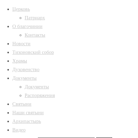
Церковь
Патриарх
О благочинии
Архивы
Главная
Контакты
страница
lyielhinpwk5utpip
Архивы
Новости
Новости
Глава
Тихоновский собор
Россошанской
Храмы
ИНФОРМАЦИЯ
Полная ширина
епархии
Духовенство
1047 × 698
совершил
Русская
Документы
пикселей
Глава
молодежную
Православная
Документы
Россошанской
Литургию в
Церковь,
Распоряжения
епархии
Свято-
Воронежская
Святыни
совершил
Ильинском
Наши святыни
молодежную
кафедральном
Архипастырь
Литургию в
соборе города
Видео
Свято-
Россошь