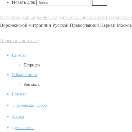
Искать для:
Поиск
Ильинском
lyielhinpwk5utpipnw799dtdzjekz78
кафедральном
Острогожский церковный округ Россошанской и Острогожской 
соборе города
Воронежской митроплии Русской Православной Церкви Москов
Россошь
Перейти к контенту
Церковь
Патриарх
О благочинии
Контакты
Новости
Тихоновский собор
Храмы
Духовенство