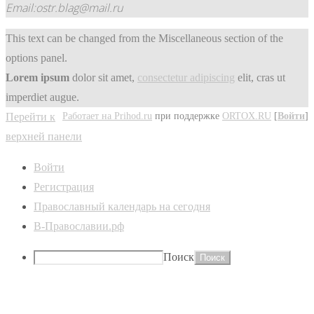
Email:ostr.blag@mail.ru
This text can be changed from the Miscellaneous section of the
options panel.
Lorem ipsum
dolor sit amet,
consectetur adipiscing
elit, cras ut
imperdiet augue.
Работает на Prihod.ru
при поддержке
ORTOX.RU
[
Войти
]
Перейти к
верхней панели
Войти
Регистрация
Православный календарь на сегодня
В-Православии.рф
Поиск