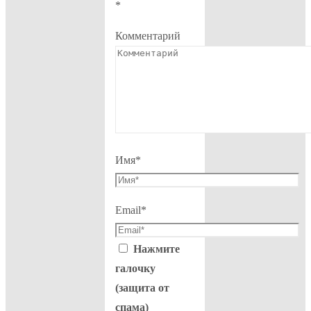
*
Комментарий
Имя
*
Email
*
Нажмите
галочку
(защита от
спама)