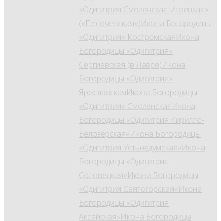
«Одигитрия Смоленская Игрицкая»
(«Песоченская»)
Икона Богородицы
«Одигитрия» Костромская
Икона
Богородицы «Одигитрия»
Сергиевская (в Лавре)
Икона
Богородицы «Одигитрия»
Ярославская
Икона Богородицы
«Одигитрия» Смоленская
Икона
Богородицы «Одигитрия Кирилло-
Белозерская»
Икона Богородицы
«Одигитрия Устьнедумская»
Икона
Богородицы «Одигитрия
Соловецкая»
Икона Богородицы
«Одигитрия Святогорская»
Икона
Богородицы «Одигитрия
Аксайская»
Икона Богородицы