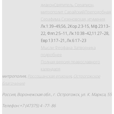
диакон
Святитель Серапион,
митрополит Сарайский
Преподобная
Серафима Сезеновская, игумения
Лк.1:39–49,56, 2Кор.2:3-15, Мф.23:13–
22, Флп.2:5–11, Лк.10:38–42,11:27–28,
Евр.13:17–21, Лк.6:17–23
Мысли Феофана Затворника
подробнее
Полная версия православного
календаря
митрополия,
Россошанская епархия
,
Острогожское
благочиние
Россия, Воронежская обл., г. Острогожск, ул. К. Маркса, 55
Телефон:+7 (47375) 4 -77- 86