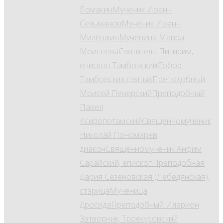
Ломакин
Мученик Иоанн
Сельманов
Мученик Иоанн
Милёшкин
Мученица Мавра
Моисеева
Святитель Питирим,
епископ Тамбовский
Собор
Тамбовских святых
Преподобный
Моисей Печерский
Преподобный
Павел
Ксиропотамский
Священномученик
Николай Пономарев,
диакон
Священномученик Анфим
Сарайский, епископ
Преподобная
Дария Сезеновская (Лебедянская),
старица
Мученица
Дросида
Преподобный Иларион
Затворник, Троекуровский