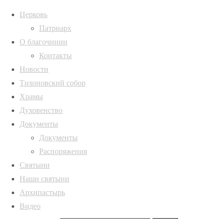
Церковь
Патриарх
О благочинии
Архивы
Главная
Контакты
страница
IMG_20260706_182
Архивы
Новости
Новости
Тихоновский собор
Участие
Храмы
ИНФОРМАЦИЯ
Полная ширина
острогожских
Духовенство
1024 × 768
волонтёров в
Русская
Документы
пикселей
форуме
Православная
Документы
Участие
«Наследие
Церковь,
Распоряжения
острогожских
преподобного
Воронежская
Святыни
волонтёров в
Серафима
Наши святыни
форуме
Саровского как
Архипастырь
«Наследие
основа
Видео
преподобного
жертвенного