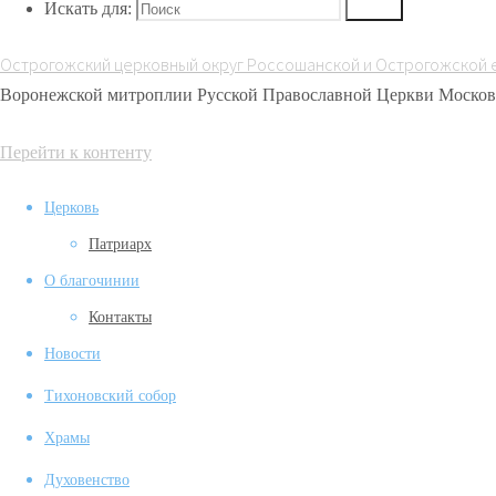
Искать для:
Поиск
Серафима
служения»
Саровского как
IMG_20260706_182404_332
Острогожский церковный округ Россошанской и Острогожской 
основа
Воронежской митроплии Русской Православной Церкви Москов
жертвенного
служения»
Перейти к контенту
Церковь
Патриарх
О благочинии
Контакты
Новости
Тихоновский собор
Храмы
Духовенство