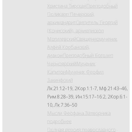
Христина Тирская
Преподобный
Поликарп Печерский,
архимандрит
Святитель Георгий
(Конисский), архиепископ
Могилевский
Священномученик
Алфей Корбанский,
диакон
Преподобный Боголеп
Черноярский
Мученик
Капитон
Мученик Феофил
Закинфский
Лк.21:12–19, 2Кор.1:1-7, Мф.21:43–46,
Рим.8:28–39, Ин.15:17–16:2, 2Кор.6:1-
10, Лк.7:36–50
Мысли Феофана Затворника
подробнее
Полная версия православного