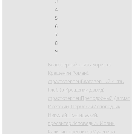
Благоверный князь Борис (в
Крещении Роман),
страстотерпец
Благоверный князь
Глеб (в Крещении Давид),
страстотерпец
Преподобный Далмат
Исетский, Пермский
Исповедник
Николай Понгильский,
пресвитер
Исповедник Иоанн
Калинин, пресвитер
Мученица