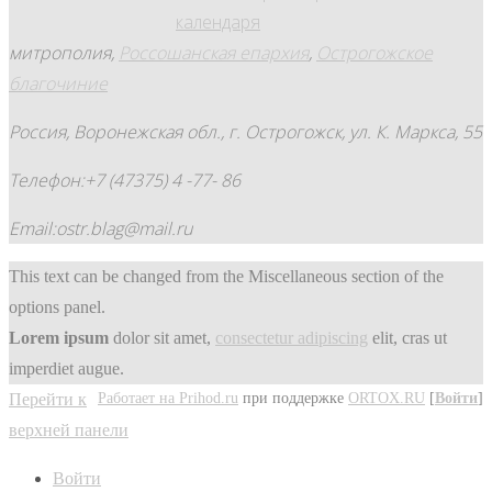
календаря
митрополия,
Россошанская епархия
,
Острогожское
благочиние
Россия, Воронежская обл., г. Острогожск, ул. К. Маркса, 55
Телефон:+7 (47375) 4 -77- 86
Email:ostr.blag@mail.ru
This text can be changed from the Miscellaneous section of the
options panel.
Lorem ipsum
dolor sit amet,
consectetur adipiscing
elit, cras ut
imperdiet augue.
Работает на Prihod.ru
при поддержке
ORTOX.RU
[
Войти
]
Перейти к
верхней панели
Войти