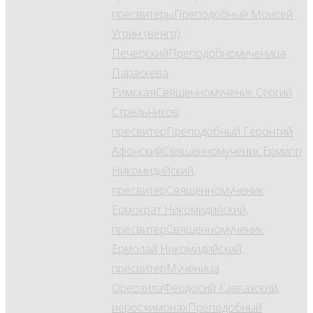
пресвитеры
Преподобный Моисей
Угрин (венгр),
Печерский
Преподобномученица
Параскева
Римская
Священномученик Сергий
Стрельников,
пресвитер
Преподобный Геронтий
Афонский
Священномученик Ермипп
Никомидийский,
пресвитер
Священномученик
Ермократ Никомидийский,
пресвитер
Священномученик
Ермолай Никомидийский,
пресвитер
Мученица
Ореозила
Феодосий Кавказский,
иеросхимонах
Преподобный