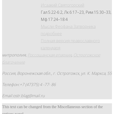
Исаакий Святогорский
Гал.5:22-6:2, Лк.6:17–23, Рим.15:30–33,
Мф.17:24–18:4
Мысли Феофана Затворника
подробнее
Полная версия православного
календаря
митрополия,
Россошанская епархия
,
Острогожское
благочиние
Россия, Воронежская обл., г. Острогожск, ул. К. Маркса, 55
Телефон:+7 (47375) 4 -77- 86
Email:ostr.blag@mail.ru
This text can be changed from the Miscellaneous section of the
options panel.