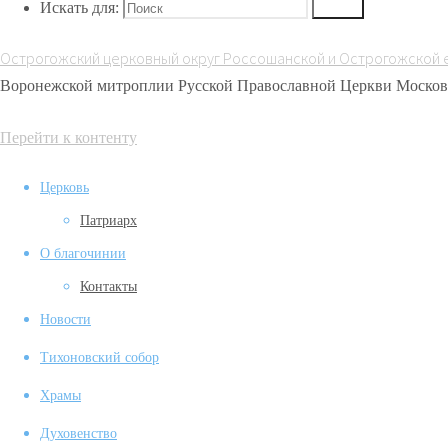
Искать для:
Поиск
праздник
Острогожский церковный округ Россошанской и Острогожской 
Воронежской митроплии Русской Православной Церкви Москов
Перейти к контенту
Церковь
Патриарх
О благочинии
Контакты
Новости
Тихоновский собор
Храмы
Духовенство