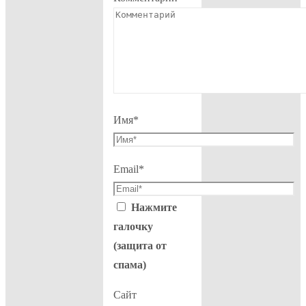
Имя
*
Email
*
Нажмите
галочку
(защита от
спама)
Сайт