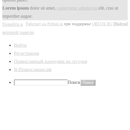
Lorem ipsum
dolor sit amet,
consectetur adipiscing
elit, cras ut
imperdiet augue.
Работает на Prihod.ru
при поддержке
ORTOX.RU
[
Войти
]
Перейти к
верхней панели
Войти
Регистрация
Православный календарь на сегодня
В-Православии.рф
Поиск