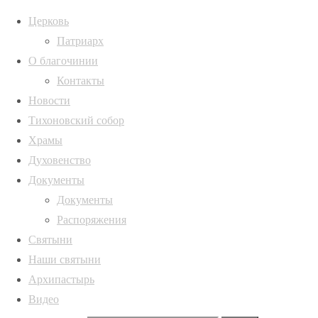
Церковь
Патриарх
О благочинии
Архивы
Главная
Контакты
страница
IMG_20260707_141
Архивы
Новости
Новости
В
Тихоновский собор
Михайло-
Храмы
ИНФОРМАЦИЯ
Полная ширина
Архангельском
Духовенство
1024 × 768
храме г.
Русская
Документы
пикселей
В
Острогожска
Православная
Документы
Михайло-
отметили
Церковь,
Распоряжения
Архангельском
престольный
Воронежская
Святыни
храме г.
праздник
Наши святыни
Острогожска
IMG_20260707_141859_220
Архипастырь
отметили
Видео
престольный